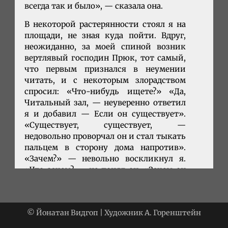
всегда так и было», — сказала она.
В некоторой растерянности стоял я на
площади, не зная куда пойти. Вдруг,
неожиданно, за моей спиной возник
вертлявый господин Прюк, тот самый,
что первым признался в неумении
читать, и с некоторым злорадством
спросил: «Что-нибудь ищете?» «Да,
Читальный зал, — неуверенно ответил
я и добавил — Если он существует».
«Существует, существует, —
недовольно проворчал он и стал тыкать
пальцем в сторону дома напротив».
«Зачем?» — невольно воскликнул я.
«Что зачем? — не понял он. «Зачем он
существует?» Он с удивлением
взглянул на меня. «Должны же люди
где-то служить. Какой болван!». После
© Йонатан Видгоп | Художник А. Горенштейн
чего удовлетворенно хмыкнул и исчез
также быстро, как и появился.