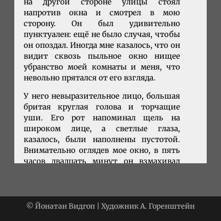
на другой стороне улицы стоял
напротив окна и смотрел в мою
сторону. Он был удивительно
пунктуален: ещё не было случая, чтобы
он опоздал. Иногда мне казалось, что он
видит сквозь пыльное окно нищее
убранство моей комнаты и меня, что
невольно прятался от его взгляда.
У него невыразительное лицо, большая
бритая круглая голова и торчащие
уши. Его рот напоминал щель на
широком лице, а светлые глаза,
казалось, были наполнены пустотой.
Внимательно оглядев мое окно, в пять
часов двадцать минут он взмахивал
механической пилой, потрясая ей в
воздухе, словно грозя мне, рывком
дёргал шнур и обрушивал всю её
тяжесть на хрупкие кусты городского
© Йонатан Видгоп | Художник А. Горенштейн
сада. Хрипящий, разрывающий звук