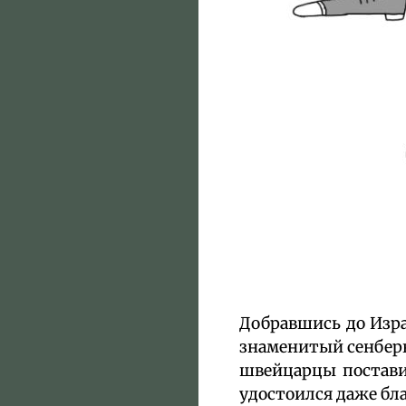
Добравшись до Израи
знаменитый сенберн
швейцарцы поставил
удостоился даже бл