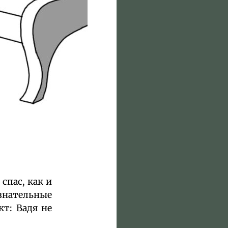
спас, как и
изнательные
кт: Вадя не