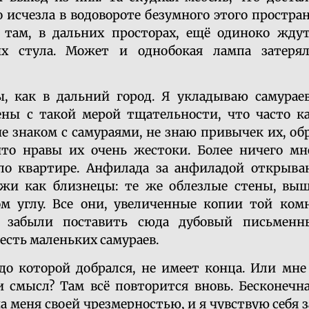
 исчезла в водовороте безумного этого простран
 там, в дальних просторах, ещё одиноко жду
х стула. Может и однобокая лампа затеря
, как в дальний город. Я укладываю самураев
ны с такой мерой тщательности, что часто к
е знаком с самураями, не знаю привычек их, об
что нравы их очень жестоки. Более ничего мн
 по квартире. Анфилада за анфиладой открыва
жи как близнецы: те же облезлые стены, вы
м углу. Все они, увеличенные копии той комн
 забыли поставить сюда дубовый письменн
есть маленьких самураев.
до которой добрался, не имеет конца. Или мне
и смысл? Там всё повторится вновь. Бесконечн
на меня своей чрезмерностью, и я чувствую себя