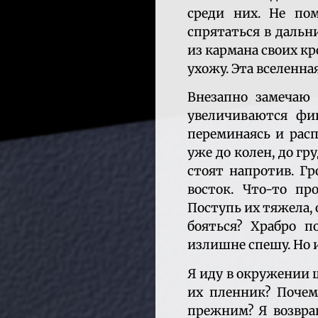
среди них. Не пом
спрятаться в дальн
из кармана своих к
ухожу. Эта вселенна
Внезапно замечаю 
увеличиваются фиг
переминаясь и рас
уже до колен, до г
стоят напротив. Г
восток. Что-то пр
Поступь их тяжела, 
бояться? Храбро п
излишне спешу. Но и
Я иду в окружении 
их пленник? Почем
прежним? Я возвра