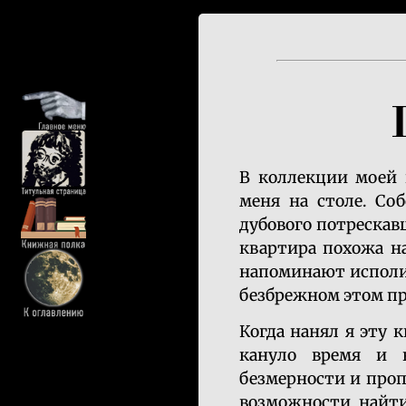
В коллекции моей 
меня на столе. Со
дубового потрескав
квартира похожа н
напоминают исполин
безбрежном этом пр
Когда нанял я эту к
кануло время и к
безмерности и проп
возможности найти