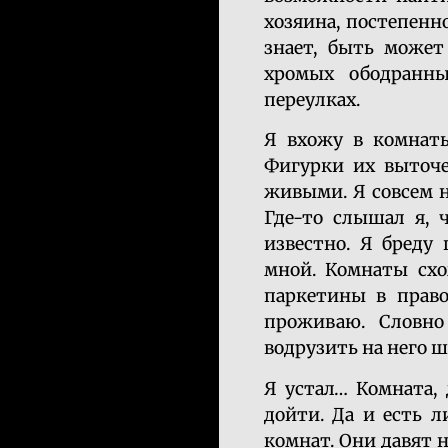
хозяина, постепенно
знает, быть может
хромых ободранны
переулках.
Я вхожу в комнаты
Фигурки их выточе
живыми. Я совсем н
Где-то слышал я, 
известно. Я бреду
мной. Комнаты схо
паркетины в право
проживаю. Словно
водрузить на него ш
Я устал… Комната, 
дойти. Да и есть л
комнат. Они давят 