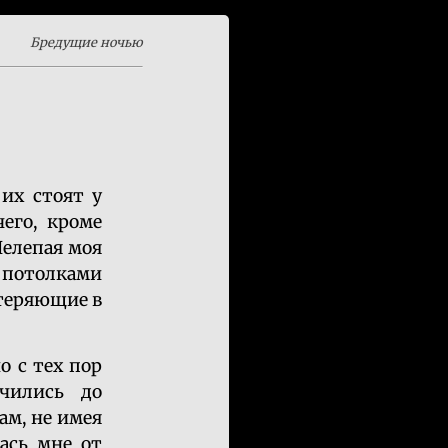
Бредущие ночью
их стоят у
его, кроме
Нелепая моя
 потолками
 теряющие в
о с тех пор
чились до
ам, не имея
ась мне от