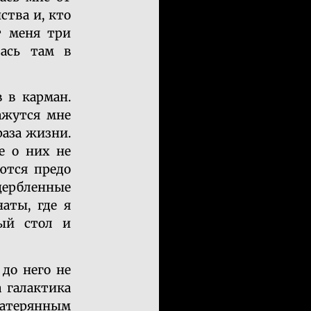
ства и, кто
т меня три
лась там в
 в карман.
ажутся мне
раза жизни.
е о них не
ются предо
щербленные
аты, где я
ый стол и
 до него не
а галактика
 затерянным