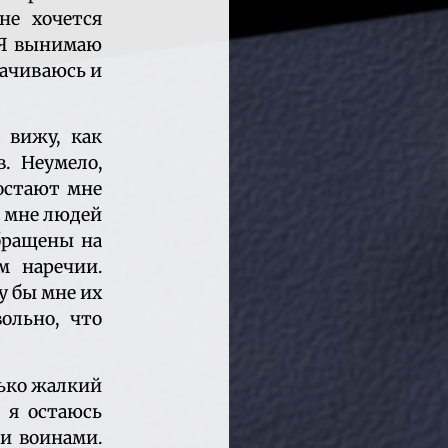
не хочется
. Я вынимаю
рачиваюсь и
 вижу, как
. Неумело,
остают мне
х мне людей
бращены на
м наречии.
у бы мне их
ольно, что
лько жалкий
 я остаюсь
и воинами.