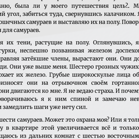
ню, была ли у моего путешествия цель?.. М
ий угол, забиться туда, свернувшись калачиком
рошечных самураев и выставляю их на полу. Пово
я для самураев.
я их тени, растущие на полу. Оглянувшись, я
урки, неспешно позванивая железом доспехов
правляя затёкшие члены, вырастают они. Они д
руди. Они уже выше меня. Шестеро грозных чужи
рохает их железо. Грубые широкоскулые лица о
оизносят они на отрывочном своём гортанно
они двигаются ко мне. Я не ведаю страха. И почем
оворачиваюсь я к ним спиной и замечаю нев
 замедлить шаги уже нету сил.
шести самураев. Может это охрана моя? Или я то
у в квартире этой увеличивается всё и только
щаюсь из дальних комнат с шестью восточным