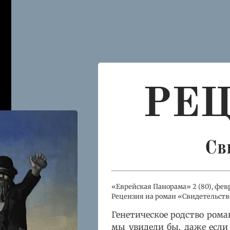
РЕ
Св
«Еврейская Панорама» 2 (80), фев
Рецензия на роман «Свидетельств
Генетическое родство рома
мы увидели бы, даже если