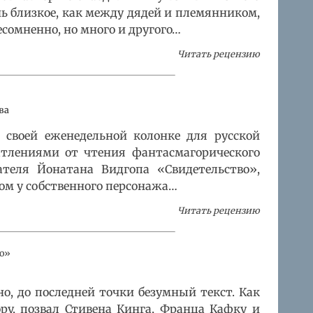
нь близкое, как между дядей и племянником,
есомненно, но много и другого…
Читать рецензию
ва
 своей еженедельной колонке для русской
атлениями от чтения фантасмагорического
ателя Йонатана Видгопа «Свидетельство»,
ом у собственного персонажа…
Читать рецензию
во»
о, до последней точки безумный текст. Как
ору, позвал Стивена Кинга, Франца Кафку и