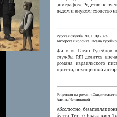
эпиграфом. Родство не оче
дедом и внуком: сходство н
Русская служба RFI, 15.09.2024
Авторская колонка Гасана Гусейно
Филолог Гасан Гусейнов в
службы RFI делится впеч
романа израильского пис
притчи, похищенной автор
Рецензия на роман «Свидетельст
Алины Челноковой
Абсолютно, безапелляционн
будто Тинто Брасс взял Т