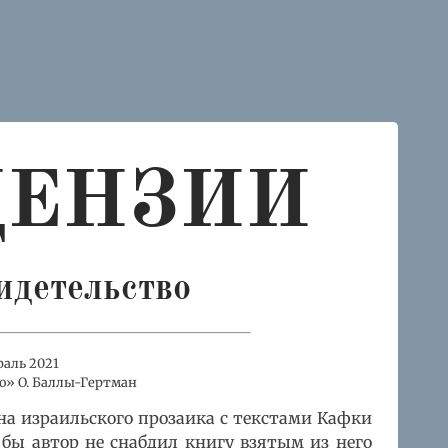
ЦЕНЗИИ
идетельство
раль 2021
о» О. Баллы-Гертман
на израильского прозаика с текстами Кафки
 бы автор не снабдил книгу взятым из него