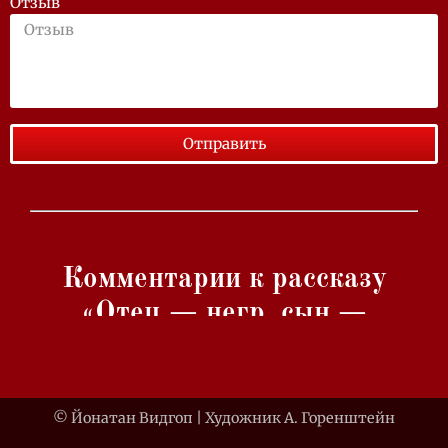
Отзыв
Отправить
Комментарии к рассказу
«Отец — негр, сын —
сионист»
из книги
«Краткая
энциклопедия сексуальности»
© Йонатан Видгоп | Художник А. Горенштейн