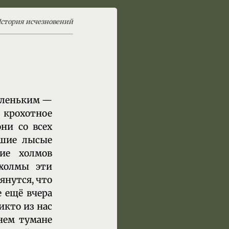
стория исчезновений
маленьким —
 крохотное
они со всех
ьшие лысые
ие холмов
 холмы эти
янутся, что
е ещё вчера
икто из нас
ннем тумане