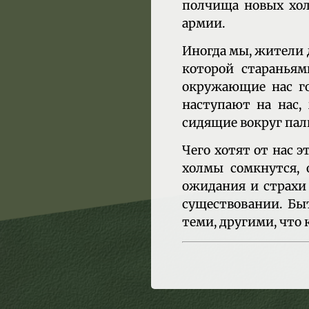
полчища новых хол
армии.
Иногда мы, жители д
которой стараньям
окружающие нас го
наступают на нас, 
сидящие вокруг пал
Чего хотят от нас э
холмы сомкнутся, о
ожидания и страхи
существовании. Быт
теми, другими, что