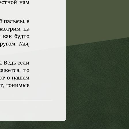
естной нам
й пальмы, в
смотрим на
 как будто
другом. Мы,
. Ведь если
кажется, то
ют о нашем
ут, гонимые