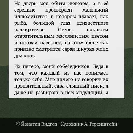
Но дверь моя обита железом, а в её
середине просверлен маленький
иллюминатор, в котором плавает, как
рыба, большой глаз неизвестного
надзирателя. Стены покрыты
отвратительным маслянистым цветом
и потому, наверное, на этом фоне так
приятно смотрится серая шкурка моих
дружков.
Их пятеро, моих собеседников. Беда в
том, что каждый из нас понимает
только себя. Мне ничего не говорит их
пронзительный, едва слышный писк, я
даже не разбираю в нём модуляций, а
моя речь слышится им набором глухих
бубнящих звуков. Серые друзья
появились недавно, с тех пор, как я
понял, что пребывание моё здесь не
© Йонатан Видгоп | Художник А. Горенштейн
имеет срока.