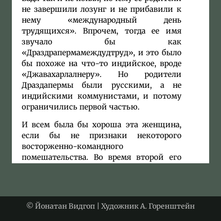
не завершили лозунг и не прибавили к
нему «международный день
трудящихся». Впрочем, тогда ее имя
звучало бы как
«Драздрапермамеждудтруд», и это было
бы похоже на что-то индийское, вроде
«Джавахарлалнеру». Но родители
Драздапермы были русскими, а не
индийскими коммунистами, и потому
ограничились первой частью.
И всем была бы хороша эта женщина,
если бы не признаки некоторого
восторженно-командного
помешательства. Во время второй его
фазы она выстраивала Вадю и Ицика в
четыре часа утра в одних трусах на
торжественную поверку. Это было
достаточно бледное зрелище: тощий
© Йонатан Видгоп | Художник А. Горенштейн
Ицик и рядом с ним, потряхивая