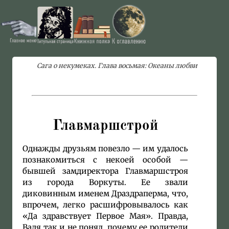
Сага о некумеках. Глава восьмая: Океаны любви
Главмаршстрой
Однажды друзьям повезло — им удалось
познакомиться с некоей особой —
бывшей замдиректора Главмаршстроя
из города Воркуты. Ее звали
диковинным именем Драздраперма, что,
впрочем, легко расшифровывалось как
«Да здравствует Первое Мая». Правда,
Вадя так и не понял, почему ее родители