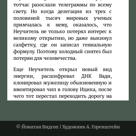
тотчас разослали телеграммы по всему
свету. Но когда делегация из трех с
половиной тысяч мировых ученых
примчалась к нему, оказалось, что
Неучитель не только потерял интерес к
великому открытию, но даже выкинул
салфетку, где он записал гениальную
формулу. Поэтому холодный синтез был
потерян для человечества.
Еще Неучитель открыл новый вид
энергии, расшифровал ДНК Вади,
клонировал жужелицу обыкновенную и
вмонтировал чип в голову Ицика, после
чего тот перестал переходить дорогу на
красный свет.
И все это притом, что у Неучителя, как
известно, было много болезней.
© Йонатан Видгоп | Художник А. Горенштейн
Бестолковые врачи только руками
разводили. Главная же его болезнь