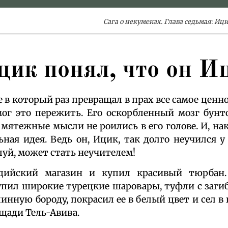
Сага о некумеках. Глава седьмая: Иц
цик понял, что он И
 в который раз превращал в прах все самое ценно
ог это пережить. Его оскорбленный мозг бунт
мятежные мысли не роились в его голове. И, нак
ьная идея. Ведь он, Ицик, так долго неучился у
луй, может стать неучителем!
ийский магазин и купил красивый тюрбан.
пил широкие турецкие шаровары, туфли с заг
инную бороду, покрасил ее в белый цвет и сел в 
щади Тель-Авива.