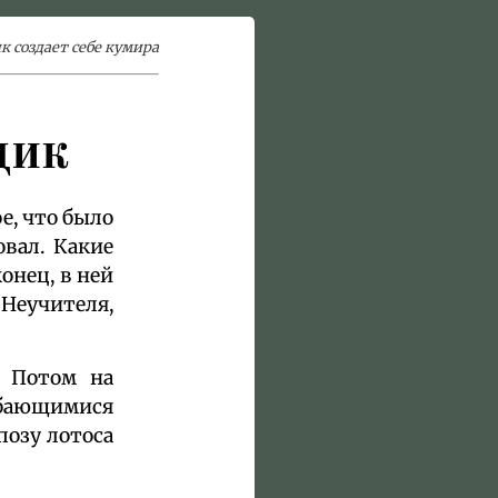
ик создает себе кумира
цик
е, что было
овал. Какие
онец, в ней
 Неучителя,
 Потом на
ибающимися
позу лотоса