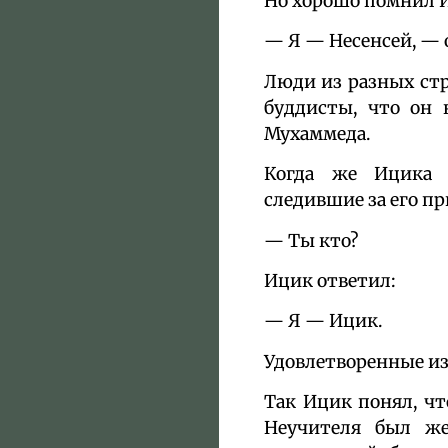
Но хорошо помнил И
— Я — Несенсей, — 
Люди из разных стр
буддисты, что он 
Мухаммеда.
Когда же Ицика о
следившие за его п
— Ты кто?
Ицик ответил:
— Я — Ицик.
Удовлетворенные из
Так Ицик понял, чт
Неучителя был же