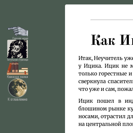
Как И
Итак, Неучитель уже
у Ицика. Ицик не м
только горестные и 
сверкнула спасител
что уже и сам, пожа
Ицик пошел в инд
блошином рынке ку
носами, отрастил дл
на центральной пло