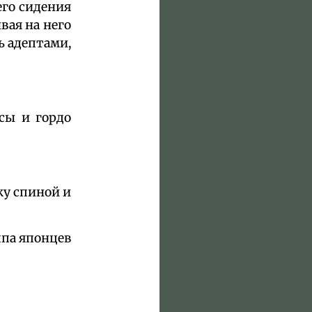
его сидения
вая на него
ь адептами,
сы и гордо
ку спиной и
ппа японцев