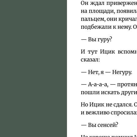
Он ждал приверженц
на площади, появил
пальцем, они кричал
подбежали к нему. О
— Вы гуру?
И тут Ицик вспомн
сказал:
— Нет, я — Негуру.
— А-а-а-а, — протя
пошли искать други
Но Ицик не сдался. 
и вежливо спросила
— Вы сенсей?