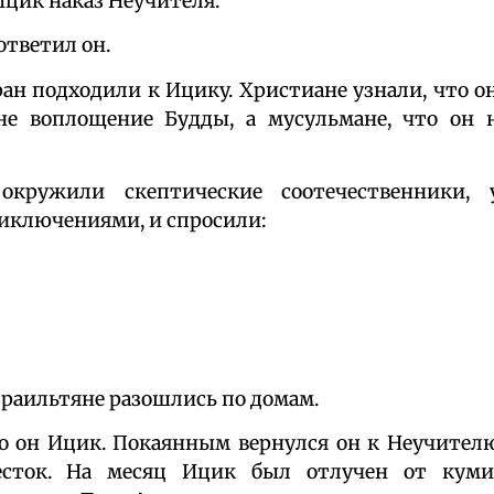
цик наказ Неучителя:
ответил он.
ан подходили к Ицику. Христиане узнали, что он
не воплощение Будды, а мусульмане, что он 
кружили скептические соотечественники, 
риключениями, и спросили:
раильтяне разошлись по домам.
о он Ицик. Покаянным вернулся он к Неучител
сток. На месяц Ицик был отлучен от куми