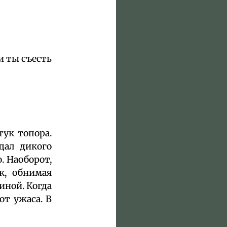
и ты съесть
тук топора.
дал дикого
. Наоборот,
к, обнимая
иной. Когда
от ужаса. В