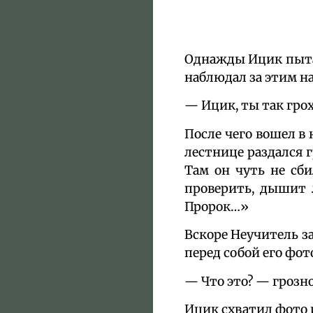
Однажды Ицик пытал
наблюдал за этим на
— Ицик, ты так гро
После чего вошел в 
лестнице раздался г
Там он чуть не сб
проверить, дышит 
Пророк…»
Вскоре Неучитель за
перед собой его фот
— Что это? — грозн
Ицик схватил фото 