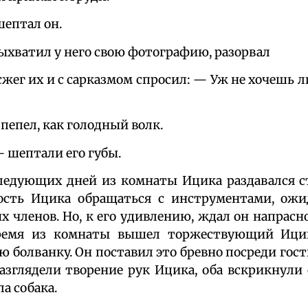
шептал он.
выхватил у него свою фотографию, разорвал
сжег их и с сарказмом спросил: — Уж не хочешь л
пепел, как голодный волк.
— шептали его губы.
ледующих дней из комнаты Ицика раздавался с
ность Ицика обращаться с инструментами, ожи
 членов. Но, к его удивлению, ждал он напрасно
время из комнаты вышел торжествующий Ици
 болванку. Он поставил это бревно посреди гост
азглядели творение рук Ицика, оба вскрикнули 
а собака.