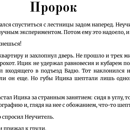
Пророк
ся спуститься с лестницы задом наперед. Неуч
учным экспериментом. Потом ему это надоело, и 
хнешься!
квартиру и захлопнул дверь. Не прошло и трех ми
рохот. Ицик не удержал равновесия и кубарем по
ил входящего в подъезд Вадю. Тот наклонился 
ли он еще. Но губы Ицика шептали лишь одно
стал Ицика за странным занятием: сидя в углу, т
ографию и, глядя на нее с обожанием, что-то шеп
о спросил Неучитель.
и прижал к груди.