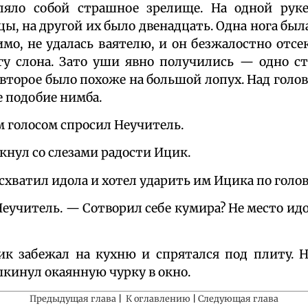
ляло собой страшное зрелище. На одной рук
ы, на другой их было двенадцать. Одна нога был
имо, не удалась ваятелю, и он безжалостно отсек
у слона. Зато уши явно получились — одно ст
 второе было похоже на большой лопух. Над голо
 подобие нимба.
м голосом спросил Неучитель.
кнул со слезами радости Ицик.
схватил идола и хотел ударить им Ицика по голов
Неучитель. — Сотворил себе кумира? Не место ид
ик забежал на кухню и спрятался под плиту. Н
ыкинул окаянную чурку в окно.
Предыдущая глава
|
К оглавлению
|
Следующая глава