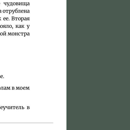
е чудовища
а отрублена
 ее. Вторая
ояло, как у
вой монстра
е.
олам в моем
еучитель в