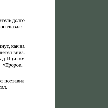
итель долго
он сказал:
нут, как на
летел вниз.
над Ициком
: «Пророк…
от поставил
тал.