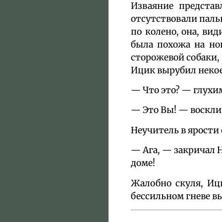
Изваяние представ
отсутствовали пальц
по колено, она, вид
была похожа на ног
сторожевой собаки,
Ицик вырубил некое
— Что это? — глухи
— Это Вы! — воскли
Неучитель в ярости 
— Ага, — закричал 
доме!
Жалобно скуля, Иц
бессильном гневе в