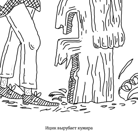
Ицик вырубает кумира