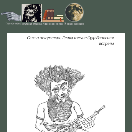
Сага о некумеках. Глава пятая: Судьбоносная
встреча