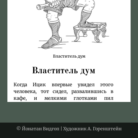
Властитель дум
Властитель дум
Когда Ицик впервые увидел этого
человека, тот сидел, развалившись в
кафе, и мелкими глотками пил
огромный бокал мартини. Почему Ицик
обратил внимание именно на него, до
сих пор остается загадкой. Многие
сидели в кафе, развалившись, и
© Йонатан Видгоп | Художник А. Горенштейн
мелкими глотками пили из больших