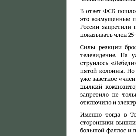
В ответ ФСБ пошло
это возмущенные п
России запретили 
показывать член 25
Силы реакции брос
телевидение. На 
струилось «Лебеди
пятой колонны. Но 
уже заветное «член
пылкий композитор
запретило не толь
отключило и электри
Именно тогда в То
сторонники вышли 
большой фаллос и п