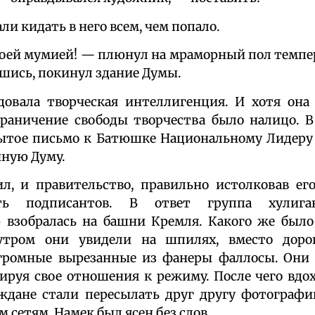
ли кидать в него всем, чем попало.
своей мумией! — плюнул на мраморный пол темп
вшись, покинул здание Думы.
довала творческая интеллигенция. И хотя она
граничение свободы творчества было налицо. В
ытое письмо к Батюшке Национальному Лидеру 
ную Думу.
л, и правительство, правильно истолковав его
ать подписантов. В ответ группа хулига
 взобралась на башни Кремля. Какого же было
 утром они увидели на шпилях, вместо доро
огромные вырезанные из фанеры фаллосы. Они 
ируя свое отношения к режиму. После чего вд
ждане стали пересылать друг другу фотографи
 сетям. Намек был ясен без слов.