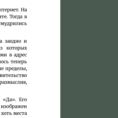
тернет. На
е. Тогда в
умудрились
а заодно и
из которых
ми в адрес
лось теперь
ые пределы,
вительство
размыслив,
 «Да». Его
 изображен
 хоть места