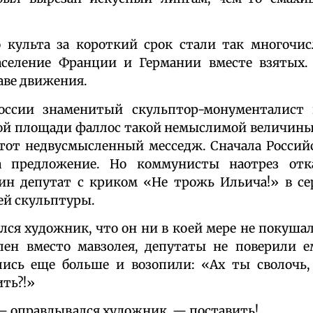
 культа за короткий срок стали так многочис
селение Франции и Германии вместе взятых.
аве движения.
оссии знаменитый скульптор-монументалист
ой площади фаллос такой немыслимой величины
тот недвусмысленный месседж. Сначала Россий
а предложение. Но коммунисты наотрез отк
дин депутат с криком «Не трожь Ильича!» в се
ей скульптуры.
лся художник, что он ни в коей мере не покушал
лен вместо мавзолея, депутаты не поверили ем
лись еще больше и возопили: «Ах ты сволочь,
ть?!»
— оправдывался художник, — поставить!