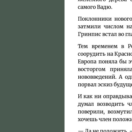
самого Вадю.
Поклонники нового
затмили числом на
Гринпис встал во гл
Тем временем в Р
соорудить на Красн
Европа поняла бы э
восторгом принял
нововведений. А о
порвал эскиз будущ
И как ни оправдыва
думал возводить ч
поверили, возмути
хочешь член положи
— Да не положить, 