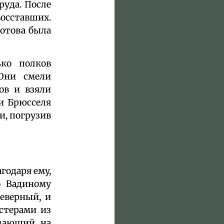
руда. После
осставших.
готова была
ько полков
 Они смели
ов и взяли
и Брюсселя
и, погрузив
годаря ему,
о Вадиному
еверный, и
стерами из
ивающий на