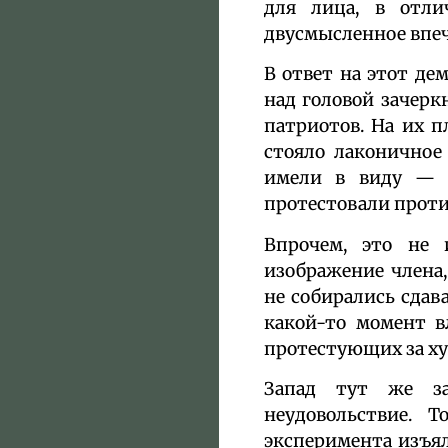
для лица, в отли
двусмысленное впеч
В ответ на этот де
над головой зачер
патриотов. На их п
стояло лаконичное
имели в виду — в
протестовали против
Впрочем, это не 
изображение члена
не собирались сдава
какой-то момент в
протестующих за ху
Запад тут же за
неудовольствие. Т
эксперимента изъял