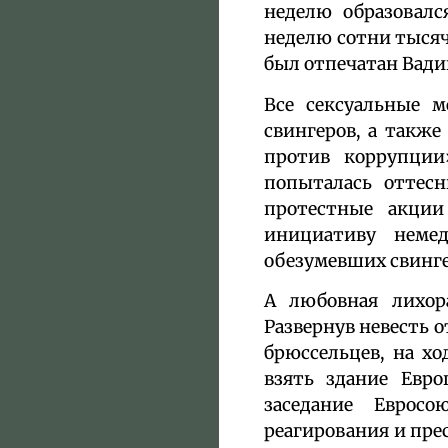
неделю образовалс
неделю сотни тысяч
был отпечатан Вади
Все сексуальные м
свингеров, а такж
против коррупции
попыталась оттесн
протестные акции
инициативу неме
обезумевших свинге
А любовная лихор
Развернув невесть 
брюссельцев, на х
взять здание Евро
заседание Еврос
реагирования и прес