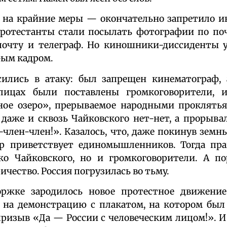
 на крайние меры — окончательно запретило ин
ротестанты стали посылать фотографии по почт
почту и телеграф. Но киношники-диссиденты 
-ым кадром.
ились в атаку: был запрещен кинематограф, 
улицах были поставлены громкоговорители, 
ное озеро», прерываемое народными проклятья
даже и сквозь Чайковского нет-нет, а прорыва
-член-член!». Казалось, что, даже покинув земн
 приветствует единомышленников. Тогда пра
ко Чайковского, но и громкоговорители. А по
чество. Россия погрузилась во тьму.
ржке зародилось новое протестное движение
на демонстрацию с плакатом, на котором был
ризыв «Да — России с человеческим лицом!». И