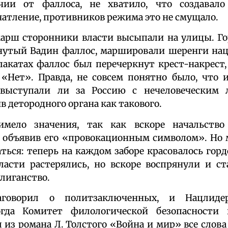
чии от фаллоса, не хватило, что создавало
атление, противников режима это не смущало.
марш сторонники власти высыпали на улицы. Г
кнутый Вадин фаллос, маршировали шеренги на
лакатах фаллос был перечеркнут крест-накрест
 «Нет». Правда, не совсем понятно было, что 
ыступали ли за Россию с нечеловеческим 
 детородного органа как такового.
имело значения, так как вскоре начальство
, объявив его «провокационным символом». Но
ться: теперь на каждом заборе красовалось горд
ласти растерялись, но вскоре воспрянули и ст
лиганство.
говорил о политзаключенных, и Нацлиде
огда Комитет филологической безопасности 
 из романа Л. Толстого «Война и мир» все слова