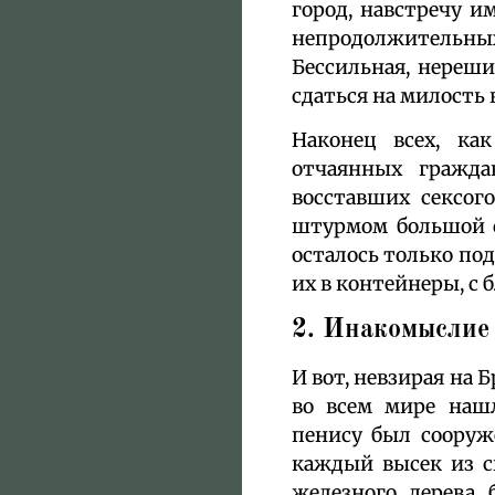
город, навстречу и
непродолжительных
Бессильная, нереши
сдаться на милость
Наконец всех, как
отчаянных гражда
восставших сексог
штурмом большой с
осталось только по
их в контейнеры, с 
2. Инакомыслие 
И вот, невзирая на 
во всем мире наш
пенису был сооруж
каждый высек из с
железного дерева