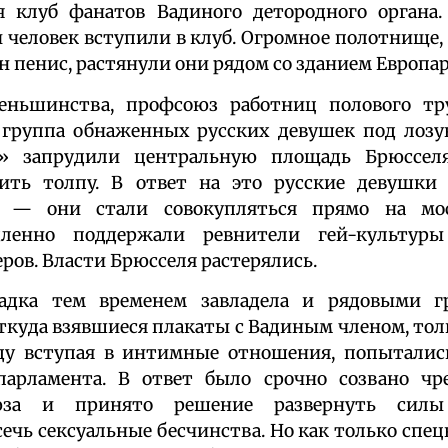
я клуб фанатов Вадиного детородного органа.
 человек вступили в клуб. Огромное полотнище,
н пенис, растянули они рядом со зданием Европа
еньшинства, профсоюз работниц полового тр
е группа обнаженных русских девушек под лозу
» запрудили центральную площадь Брюссел
ить толпу. В ответ на это русские девушки
 — они стали совокупляться прямо на мос
дленно поддержали ревнители гей-культур
ров. Власти Брюсселя растерялись.
адка тем временем завладела и рядовыми г
откуда взявшиеся плакаты с Вадиным членом, т
оду вступая в интимные отношения, попытали
парламента. В ответ было срочно созвано чр
оюза и принято решение развернуть силы
ечь сексуальные бесчинства. Но как только спец