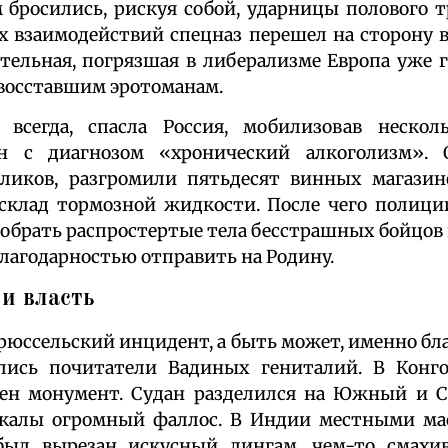
м бросились, рискуя собой, ударницы полового т
 взаимодействий спецназ перешел на сторону в
тельная, погрязшая в либерализме Европа уже 
 восставшим эротоманам.
 всегда, спасла Россия, мобилизовав нескол
н с диагнозом «хронический алкоголизм».
оликов, разгромили пятьдесят винных магазин
клад тормозной жидкости. После чего полици
добрать распростертые тела бесстрашных бойцов 
благодарностью отправить на Родину.
и власть
Брюссельский инцидент, а быть может, именно бла
лись почитатели Вадиных гениталий. В Конг
ен монумент. Судан разделился на Южный и С
калы огромный фаллос. В Индии местными ма
 был вырезан искусный лингам, чем-то смах