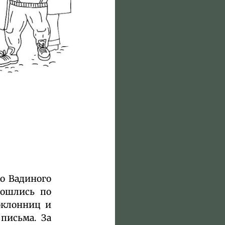
то Вадиного
зошлись по
оклонниц и
письма. За