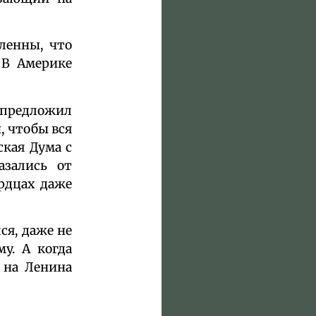
ленны, что
 В Америке
 предложил
, чтобы вся
ская Дума с
азались от
рдцах даже
ся, даже не
у. А когда
 на Ленина