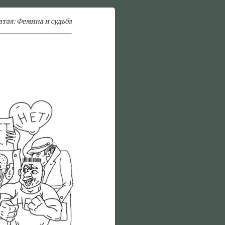
атая: Фемина и судьба