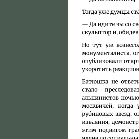
Тогда уже думцы ста
— Да идите вы со 
скульптор и, обиде
Но тут уж вознего
монументалиста, о
опубликовали откр
укоротить реакцион
Батюшка не ответи
стало преследов
альпинистов ночью
москвичей, когда
рубиновых звезд, 
изваяния, демонстр
этим подвигом гра
члена по социальным