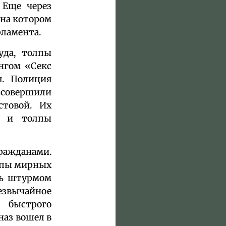
 Еще через
 на котором
рламента.
уда, толпы
нгом «Секс
я. Полиция
 совершили
товой. Их
ы и толпы
ражданами.
олпы мирных
сь штурмом
езвычайное
 быстрого
наз вошел в