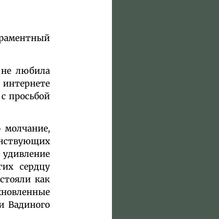
ераментный
 не любила
 интернете
с просьбой
 молчание,
нствующих
 удивление
гих сердцу
стояли как
охновленные
и Вадиного