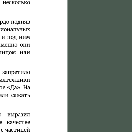
 несколько
ордо подняв
циональных
, и под ним
именно они
лицом или
 запретило
 мятежники
ое «Да». На
али сажать
р выразил
в качестве
 с частицей