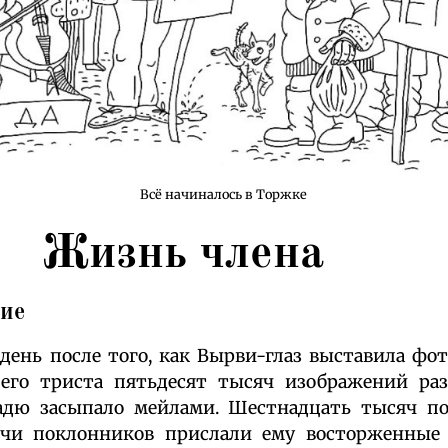
Всё начиналось в Торжке
Жизнь члена
ние
ень после того, как Вырви-глаз выставила фо
 его триста пятьдесят тысяч изображений ра
адю засыпало мейлами. Шестнадцать тысяч п
чи поклонников прислали ему восторженные 