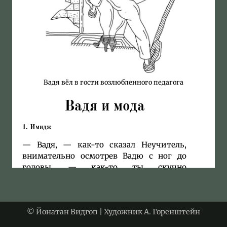
Вадя вёл в гости возлюбленного педагога
Вадя и мода
1. Имидж
— Вадя, — как-то сказал Неучитель,
внимательно осмотрев Вадю с ног до
головы, — как-то ты скучно
выглядишь.
Вадя посмотрел в зеркало и понял, что
Неучитель прав. Из зеркала на него
© Йонатан Видгоп | Художник А. Горенштейн
смотрела унылая физиономия с