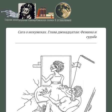
Сага о некумеках. Глава двенадцатая: Фемина и
судьба