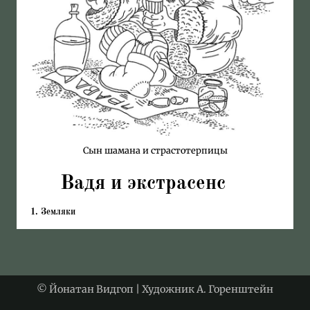
Сын шамана и страстотерпицы
Вадя и экстрасенс
1. Земляки
Как-то Вадя, гуляя по Тель-Авиву,
обратил внимание на афишу. На ней
был изображен человек в ушанке,
валенках и тулупе, с большим крестом
© Йонатан Видгоп | Художник А. Горенштейн
на груди. Текст на афише гласил: