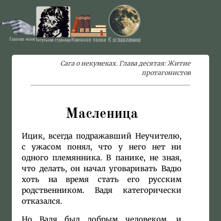
Сага о некумеках. Глава десятая: Житие
протагонистов
Масленица
Ицик, всегда подражавший Неучителю,
с ужасом понял, что у него нет ни
одного племянника. В панике, не зная,
что делать, он начал уговаривать Вадю
хоть на время стать его русским
родственником. Вадя категорически
отказался.
Но Вадя был добрым человеком, и