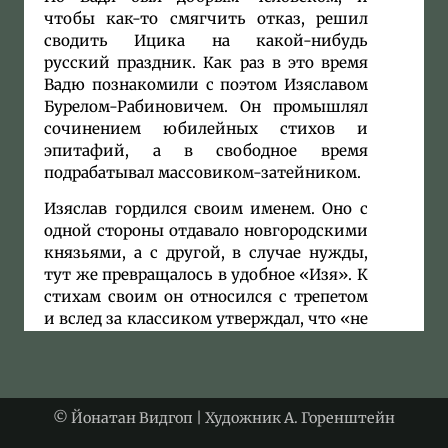
чтобы как-то смягчить отказ, решил
сводить Ицика на какой-нибудь
русский праздник. Как раз в это время
Вадю познакомили с поэтом Изяславом
Бурелом-Рабиновичем. Он промышлял
сочинением юбилейных стихов и
эпитафий, а в свободное время
подрабатывал массовиком-затейником.
Изяслав гордился своим именем. Оно с
одной стороны отдавало новгородскими
князьями, а с другой, в случае нужды,
тут же превращалось в удобное «Изя». К
стихам своим он относился с трепетом
и вслед за классиком утверждал, что «не
продается вдохновение, но можно
рукопись продать».
Рукописи шли ходко. Лучшие из его
© Йонатан Видгоп | Художник А. Горенштейн
произведений печатались местными
русскоязычными газетами. Правда,