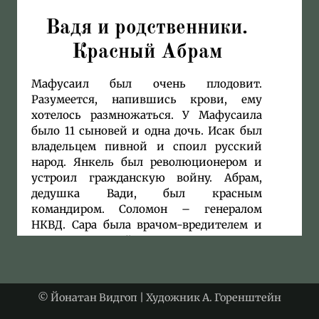
Вадя и родственники.
Красный Абрам
Мафусаил был очень плодовит.
Разумеется, напившись крови, ему
хотелось размножаться. У Мафусаила
было 11 сыновей и одна дочь. Исак был
владельцем пивной и споил русский
народ. Янкель был революционером и
устроил гражданскую войну. Абрам,
дедушка Вади, был красным
командиром. Соломон – генералом
НКВД. Сара была врачом-вредителем и
травила вождей. Израиль уговорил
Кагановича взорвать храм Христа
Спасителя и склонял Троцкого
водрузить на башни Кремля
© Йонатан Видгоп | Художник А. Горенштейн
шестиконечные звезды. Хаим, как
заклятый космополит,