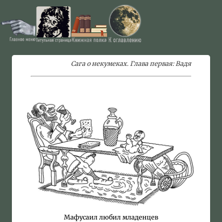
Сага о некумеках. Глава первая: Вадя
Мафусаил любил младенцев