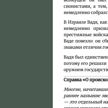
сионистами, а тем,
немедленно собрался
В Израиле Вадя, как
немедленно призв
престижные войска.
Ваде повезло: он с
знаками отличия гос
Вадя был единственн
потому его решили 
оружием государств
Справка «О происхо
Многие, начитавшис
раннее название эве
— это отдельный на