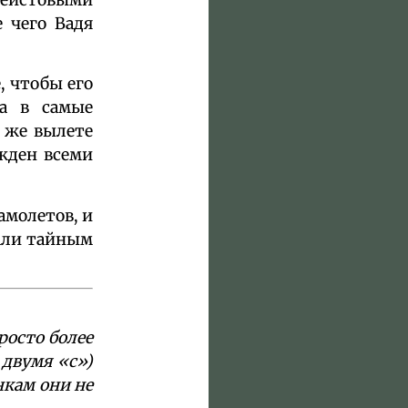
е чего Вадя
, чтобы его
а в самые
м же вылете
ажден всеми
амолетов, и
тали тайным
росто более
 двумя «с»)
нкам они не