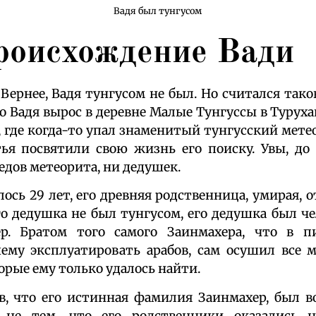
Вадя был тунгусом
роисхождение Вади
 Вернее, Вадя тунгусом не был. Но считался так
то Вадя вырос в деревне Малые Тунгуссы в Туруха
, где когда-то упал знаменитый тунгусский мете
ья посвятили свою жизнь его поиску. Увы, до
едов метеорита, ни дедушек.
ось 29 лет, его древняя родственница, умирая, 
о дедушка не был тунгусом, его дедушка был ч
р. Братом того самого Заинмахера, что в п
ему эксплуатировать арабов, сам осушил все 
орые ему только удалось найти.
ав, что его истинная фамилия Заинмахер, был 
не тем, что его родственники оказались 