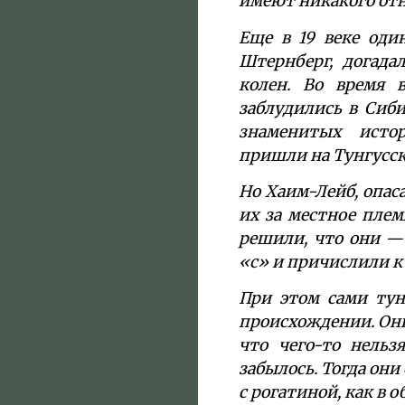
имеют никакого от
Еще в 19 веке оди
Штернберг, догада
колен. Во время 
заблудились в Сиби
знаменитых истор
пришли на Тунгусск
Но Хаим-Лейб, опас
их за местное плем
решили, что они —
«с» и причислили к
При этом сами тун
происхождении. Они
что чего-то нельз
забылось. Тогда они
с рогатиной, как в 