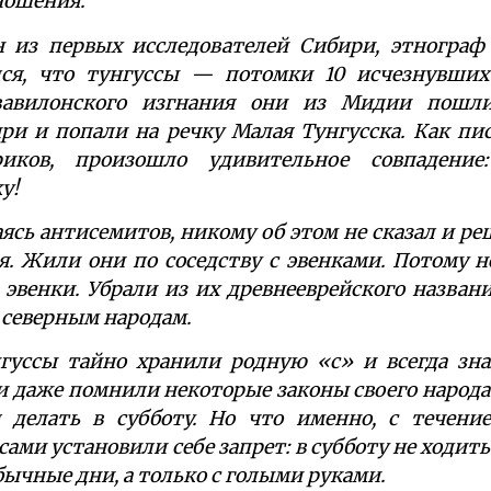
ношения.
н из первых исследователей Сибири, этнограф
лся, что тунгуссы — потомки 10 исчезнувших
вавилонского изгнания они из Мидии пошли
ри и попали на речку Малая Тунгусска. Как пи
иков, произошло удивительное совпадение
у!
аясь антисемитов, никому об этом не сказал и р
я. Жили они по соседству с эвенками. Потому 
 эвенки. Убрали из их древнееврейского назва
 северным народам.
гуссы тайно хранили родную «с» и всегда зна
 даже помнили некоторые законы своего народа
я делать в субботу. Но что именно, с течени
 сами установили себе запрет: в субботу не ходит
обычные дни, а только с голыми руками.