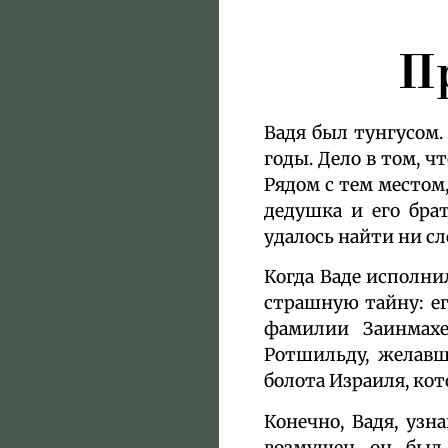
П
Вадя был тунгусом.
годы. Дело в том, ч
Рядом с тем местом
дедушка и его брат
удалось найти ни сл
Когда Ваде исполнил
страшную тайну: ег
фамилии Заинмахе
Ротшильду, желавш
болота Израиля, кот
Конечно, Вадя, узн
возмущен он был 