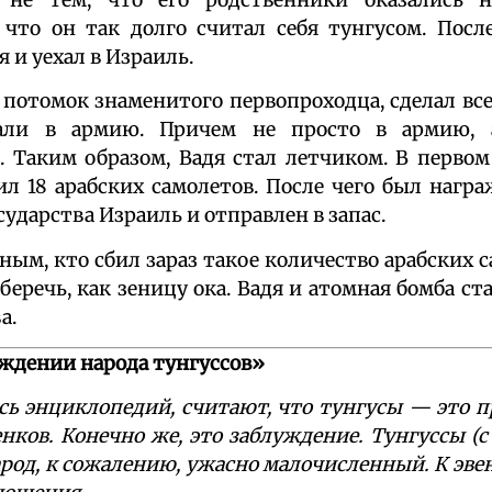
 что он так долго считал себя тунгусом. Посл
 и уехал в Израиль.
 потомок знаменитого первопроходца, сделал все
али в армию. Причем не просто в армию, 
 Таким образом, Вадя стал летчиком. В перво
бил 18 арабских самолетов. После чего был нагр
ударства Израиль и отправлен в запас.
ым, кто сбил зараз такое количество арабских с
беречь, как зеницу ока. Вадя и атомная бомба с
а.
ждении народа тунгуссов»
ь энциклопедий, считают, что тунгусы — это п
нков. Конечно же, это заблуждение. Тунгуссы (с
род, к сожалению, ужасно малочисленный. К эве