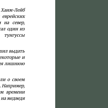
 Хаим-Лейб
 еврейских
 на север,
сал один из
: тунгуссы
ешил выдать
некоторые и
ния лишнюю
ли о своем
. Например,
ем времени
ь на медведя