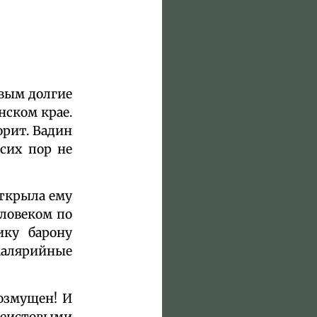
овым долгие
нском крае.
орит. Вадин
 сих пор не
открыла ему
еловеком по
ику барону
малярийные
возмущен! И
неистовыми