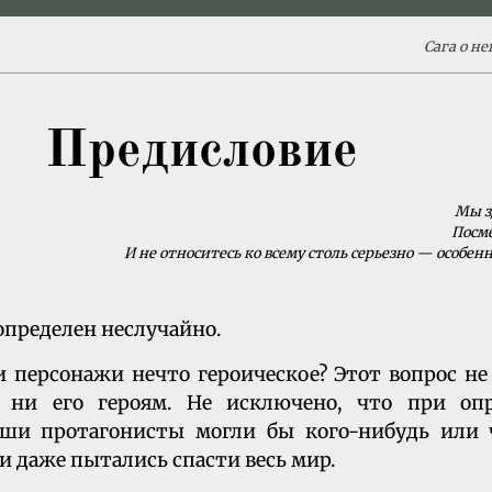
Сага о н
Предисловие
Мы з
Посм
И не относитесь ко всему столь серьезно — особенн
пределен неслучайно.
персонажи нечто героическое? Этот вопрос не
, ни его героям. Не исключено, что при оп
аши протагонисты могли бы кого-нибудь или 
и даже пытались спасти весь мир.