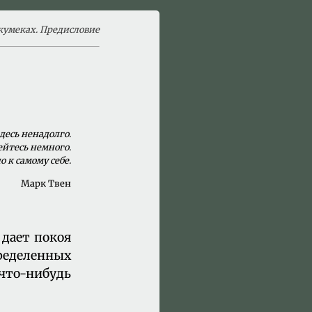
екумеках. Предисловие
десь ненадолго.
ейтесь немного.
о к самому себе.
Марк Твен
 дает покоя
ределенных
что-нибудь