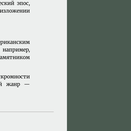
еский эпос,
 изложении
ериканским
 например,
 памятником
 скромности
ной жанр —