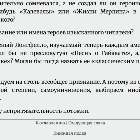
тельно сомневался, а не создал ли он героич
нибудь «Калевалы» или «Жизни Мерлина» в
кого?
звание или имена героев изысканного читателя?
леный Лонгфелло, изучаемый теперь каждым ам
ал бы не пресловутую «Песнь о Гайавате», а,
ике»? Могли бы тогда назвать ее «классическим
ндуем на столь всеобщее признание. А потому из
рой степени, самоуничижения, выбираем и
.
ту непритязательность потомки.
К оглавлению
|
Следующая глава
Книжная полка