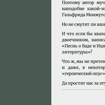
Поэтому автор мучи
наподобие какой-
Гальфрида Монмутс
Но не смутят ли на
И что если бы хва
двоечником, напис
«Песнь о Ваде и Иц
литературы»?
Что ж, мы не прете
и даже, в некото
«героический опус»
Да простят нас за э