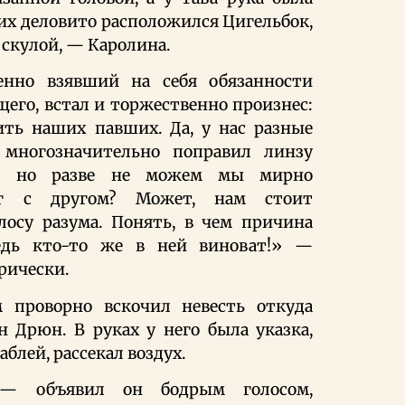
них деловито расположился Цигельбок,
й скулой, — Каролина.
енно взявший на себя обязанности
его, встал и торжественно произнес:
ть наших павших. Да, у нас разные
многозначительно поправил линзу
 — но разве не можем мы мирно
уг с другом? Может, нам стоит
лосу разума. Понять, в чем причина
едь кто-то же в ней виноват!» —
рически.
 проворно вскочил невесть откуда
 Дрюн. В руках у него была указка,
аблей, рассекал воздух.
 — объявил он бодрым голосом,