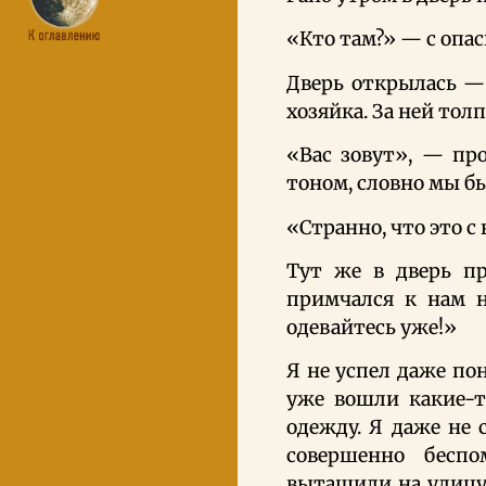
«Кто там?» — с опас
Дверь открылась — 
хозяйка. За ней то
«Вас зовут», — пр
тоном, словно мы б
«Странно, что это с 
Тут же в дверь пр
примчался к нам н
одевайтесь уже!»
Я не успел даже пон
уже вошли какие-т
одежду. Я даже не 
совершенно бесп
вытащили на улицу 