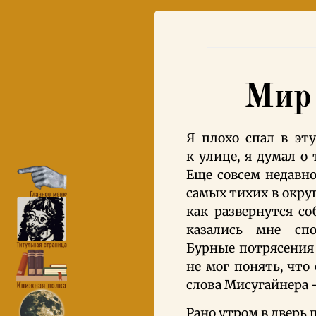
Мир 
Я плохо спал в эт
к улице, я думал о 
Еще совсем недавно
самых тихих в округ
как развернутся со
казались мне сп
Бурные потрясения 
не мог понять, что
слова Мисугайнера 
Рано утром в дверь 