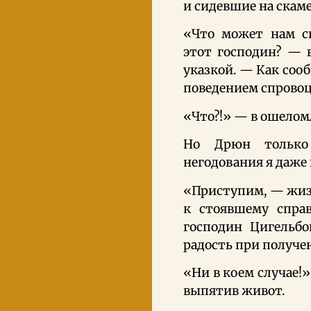
и сидевшие на скам
«Что может нам ск
этот господин? — 
указкой. — Как соо
поведением спрово
«Что?!» — в ошелом
Но Дрюн только
негодования я даже 
«Приступим, — жизн
к стоявшему справ
господин Цигельбо
радость при получе
«Ни в коем случае!
выпятив живот.