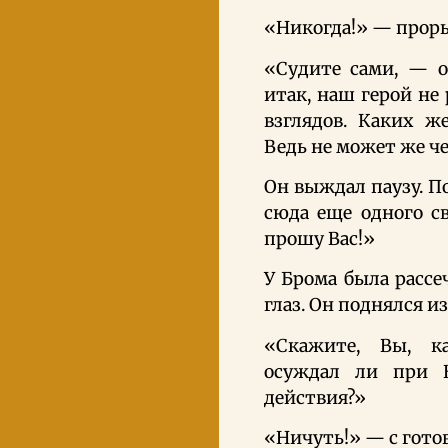
«Никогда!» — проры
«Судите сами, — о
итак, наш герой не
взглядов. Каких ж
Ведь не может же че
Он выждал паузу. П
сюда еще одного с
прошу Вас!»
У Брома была рассе
глаз. Он поднялся и
«Скажите, Вы, ка
осуждал ли при В
действия?»
«Ничуть!» — с гото