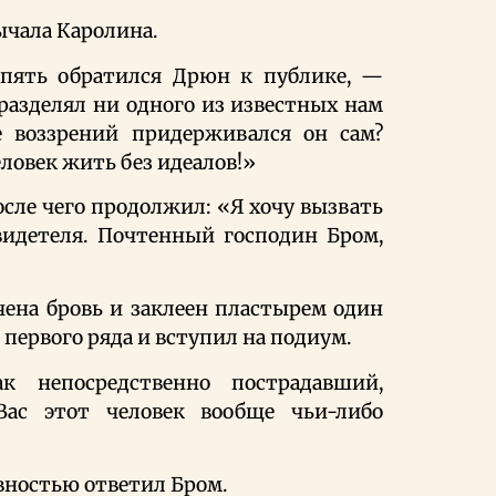
чала Каролина.
пять обратился Дрюн к публике, —
 разделял ни одного из известных нам
е воззрений придерживался он сам?
ловек жить без идеалов!»
осле чего продолжил: «Я хочу вызвать
видетеля. Почтенный господин Бром,
чена бровь и заклеен пластырем один
з первого ряда и вступил на подиум.
к непосредственно пострадавший,
ас этот человек вообще чьи-либо
вностью ответил Бром.