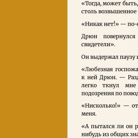
«Тогда, может быть,
столь возвышенное 
«Никак нет!» — по-
Дрюн повернулс
свидетели».
Он выдержал паузу 
«Любезная госпожа
к ней Дрюн. — Разд
легко ткнул мне
подозрения по пов
«Нисколько!» — отр
меня.
«А пытался ли он р
нибудь из общих з