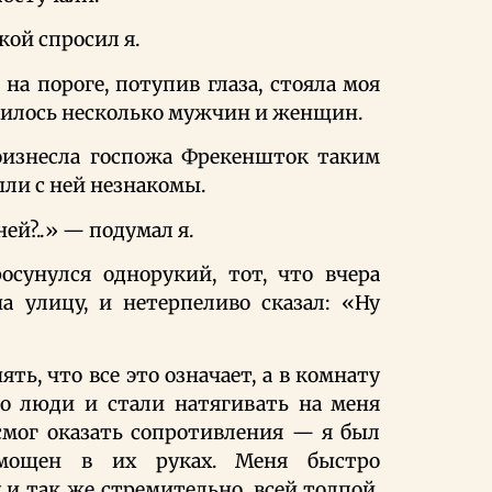
кой спросил я.
на пороге, потупив глаза, стояла моя
лпилось несколько мужчин и женщин.
оизнесла госпожа Фрекеншток таким
ыли с ней незнакомы.
ней?..» — подумал я.
осунулся однорукий, тот, что вчера
а улицу, и нетерпеливо сказал: «Ну
ять, что все это означает, а в комнату
о люди и стали натягивать на меня
смог оказать сопротивления — я был
омощен в их руках. Меня быстро
и так же стремительно, всей толпой,