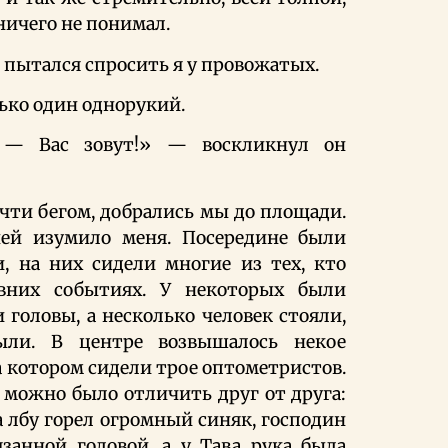
 ничего не понимал.
 пытался спросить я у провожатых.
ько один однорукий.
 — Вас зовут!» — воскликнул он
ти бегом, добрались мы до площади.
ей изумило меня. Посередине были
, на них сидели многие из тех, кто
авних событиях. У некоторых были
 головы, а несколько человек стояли,
ыли. В центре возвышалось некое
а котором сидели трое оптометристов.
а можно было отличить друг от друга:
а лбу горел огромный синяк, господин
занной головой, а у Тава рука была