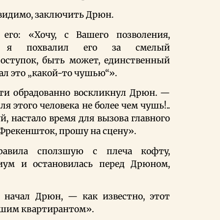
видимо, заключить Дрюн.
его: «Хочу, с Вашего позволения,
да я похвалил его за смелый
ступок, быть может, единственный
вал это „какой-то чушью“».
чти обрадованно воскликнул Дрюн. —
я этого человека не более чем чушь!..
уй, настало время для вызова главного
 Фрекеншток, прошу на сцену».
равила сползшую с плеча кофту,
иум и остановилась перед Дрюном,
 начал Дрюн, — как известно, этот
ашим квартирантом».