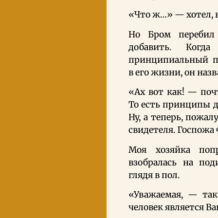
«Что ж…» — хотел, 
Но Бром перебил 
добавить. Ког
принципиальный по
в его жизни, он наз
«Ах вот как! — по
То есть принципы дл
Ну, а теперь, пожал
свидетеля. Госпожа
Моя хозяйка поп
взобралась на под
глядя в пол.
«Уважаемая, — так
человек является В