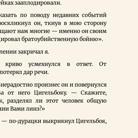
ейках зааплодировали.
азать по поводу недавних событий
воскликнул он, ткнув в мою сторону
бщают нам многие — именно он своим
цировал братоубийственную бойню».
лении закричал я.
 криво усмехнулся в ответ. От
потерял дар речи.
ерадостно произнес он и повернулся
а от него Цигельбоку. — Скажите,
к, разделял ли этот человек общую
нии Вами линз?»
» — по-дурацки выкрикнул Цигельбок,