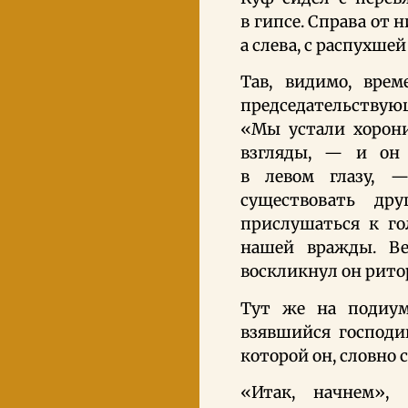
в гипсе. Справа от 
а слева, с распухше
Тав, видимо, врем
председательствующ
«Мы устали хорони
взгляды, — и он 
в левом глазу,
существовать др
прислушаться к го
нашей вражды. В
воскликнул он рито
Тут же на подиум
взявшийся господин
которой он, словно с
«Итак, начнем»,