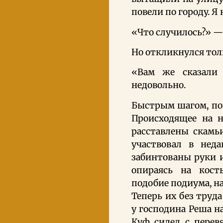
повели по городу. Я
«Что случилось?» —
Но откликнулся тол
«Вам же сказали
недовольно.
Быстрым шагом, поч
Происходящее на н
расставлены скамьи
участвовал в нед
забинтованы руки и
опираясь на кост
подобие подиума, н
Теперь их без труд
у господина Реша н
Куф сидел с перевя