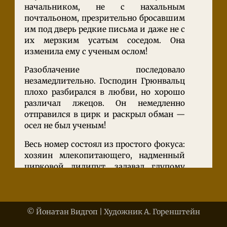
начальником, не с нахальным
почтальоном, презрительно бросавшим
им под дверь редкие письма и даже не с
их мерзким усатым соседом. Она
изменила ему с ученым ослом!
Разоблачение последовало
незамедлительно. Господин Грюнвальц
плохо разбирался в любви, но хорошо
различал лжецов. Он немедленно
отправился в цирк и раскрыл обман —
осел не был ученым!
Весь номер состоял из простого фокуса:
хозяин млекопитающего, надменный
цирковой лилипут, задавал глупому
животному школьную задачу. Она
казалось сложной: к 6453 нужно было
моментально прибавить 12389 и отнять
18840. Пока простаки в зрительном
© Йонатан Видгоп | Художник А. Горенштейн
зале, шевеля губами, пытались