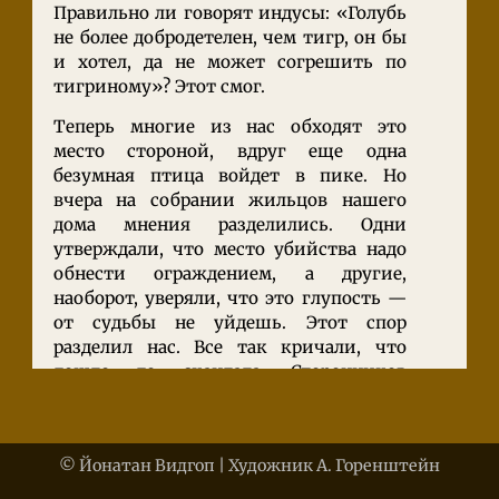
Правильно ли говорят индусы: «Голубь
не более добродетелен, чем тигр, он бы
и хотел, да не может согрешить по
тигриному»? Этот смог.
Теперь многие из нас обходят это
место стороной, вдруг еще одна
безумная птица войдет в пике. Но
вчера на собрании жильцов нашего
дома мнения разделились. Одни
утверждали, что место убийства надо
обнести ограждением, а другие,
наоборот, уверяли, что это глупость —
от судьбы не уйдешь. Этот спор
разделил нас. Все так кричали, что
дошло до скандала. Сторонников
ограды окрестили трусами, а те в ответ
обзывали спорщиков фаталистами.
Тем не менее в конце собрания все
© Йонатан Видгоп | Художник А. Горенштейн
пришли к компромиссу, и решили
пригласить к нам ученого математика.