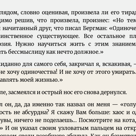
лядом, словно оценивая, произвела ли его тир
димо решив, что произвела, произнес: «Но тем
 начитанный друг, что писал Бергман: «Одиноч
динственное существующее. Все остальное п
юзия. Нужно научиться жить с этим знанием
ть бессмыслицу как нечто должное.»
данно для самого себя, закричал я, вскакивая, 
 не хочу одиночества! И не хочу от этого умирать
правлять моей жизнью.»
ле, засмеялся и острый нос его снова дернулся.
л он, да, да именно так назвал он меня — «гол
ость не абсурдна? Я скажу Вам больше: хаос и 
 увы, ничего не поделаешь… Посмотрите на кота
» И он указал своим узловатым пальцем на отк