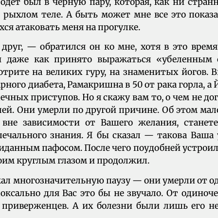
 одет был в черную пару, которая, как ни стран
о рыхлом теле. А быть может мне все это показа
ся атаковать меня на прогулке.
руг, — обратился он ко мне, хотя в это врем
 даже как принято выражаться «убеленным 
трите на великих гуру, на знаменитых йогов. 
арного диабета, Рамакришна в 50 от рака горла, а
дечных приступов. Но я скажу вам то, о чем не д
ей. Они умерли по другой причине. Об этом мало
вне зависимости от Вашего желания, станет
печального знания. Я бы сказал — такова Ваша
иданным пафосом. После чего поудобней устроилс
воим круглым глазом и продолжил.
ал многозначительную паузу — они умерли от о
доксально для Вас это бы не звучало. От одиноче
 приверженцев. А их болезни были лишь его 