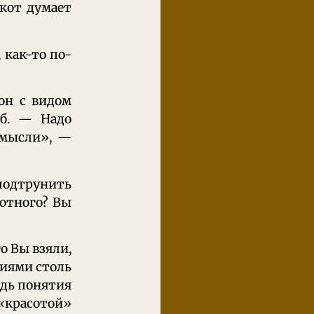
 кот думает
 как-то по-
 он с видом
уб. — Надо
 мысли», —
подтрунить
отного? Вы
о Вы взяли,
риями столь
едь понятия
 «красотой»