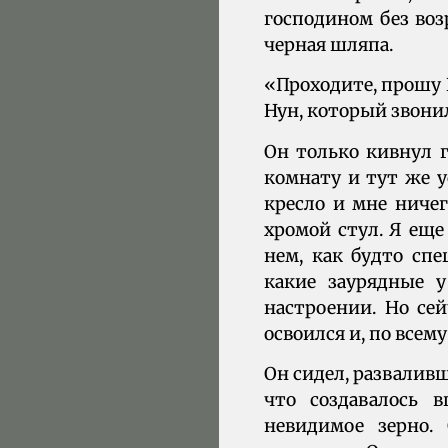
господином без воз
черная шляпа.
«Проходите, прошу 
Нун, который звони
Он только кивнул г
комнату и тут же у
кресло и мне ничег
хромой стул. Я еще 
нем, как будто спе
какие заурядные 
настроении. Но се
освоился и, по всем
Он сидел, разваливш
что создавалось 
невидимое зерно.