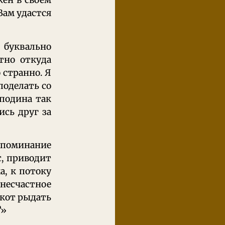
жен в своем
Вам удастся
 буквально
тно откуда
 странно. Я
поделать со
сподина так
ись друг за
 упоминание
с, приводит
, к потоку
о несчастное
 кот рыдать
?»