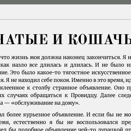
НАТЫЕ И КОШАЧ
 что жизнь моя должна наконец закончиться. Я н
 как назло все длилась и длилась. И не было 
ние. Это было какое-то тягостное искусственно
. Я не находил себе покоя. Именно в это время, и
клеенное к столбу странное объявление. Оно 
 случаях обращаться к Провидцу. Далее след
а — «обслуживание на дому».
ал более курьезное объявление. И если бы не м
емя, естественно я бы не воспользовался пр
счел бы подобное объявление чей-то дурацкой ш