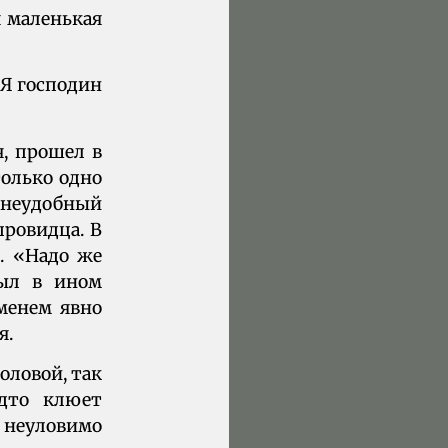
я маленькая
 Я господин
я, прошел в
только одно
о неудобный
провидца. В
о. «Надо же
был в ином
менем явно
я.
оловой, так
удто клюет
 неуловимо