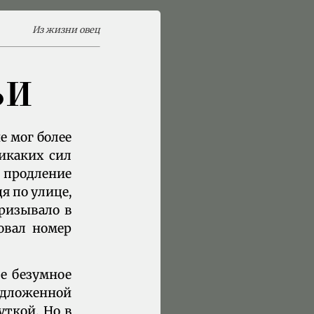
Из жизни овец
ЬИ
е мог более
никаких сил
е продление
дя по улице,
призывало в
овал номер
ое безумное
едложенной
уткой. Но в