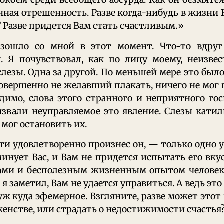
окоем среди всеобщего абсурда. Как он безмяте
нная отрешенность. Разве когда-нибудь в жизни 
 Разве придется Вам стать счастливым.»
зошло со мной в этот момент. Что-то вдруг
. Я почувствовал, как по лицу моему, неизвес
лезы. Одна за другой. По меньшей мере это было
совершенно не желавший плакать, ничего не мог 
димо, слова этого странного и неприятного го
ызвали неуправляемое это явление. Слезы катил
 мог остановить их.
ти удовлетворенно произнес он, — только одно
минует Вас, и Вам не придется испытать его вку
ами и бесполезным жизненным опытом человека
 я заметил, Вам не удается управиться. А ведь эт
уж куда эфемерное. Взгляните, разве может этот
енстве, или страдать о недостижимости счастья