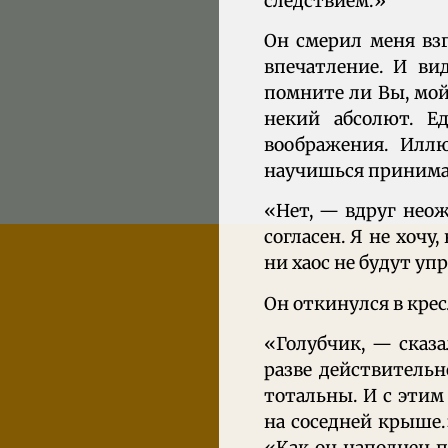
следствием.»
Он смерил меня взг
впечатление. И ви
помните ли Вы, мой
некий абсолют. Е
воображения. Илл
научишься принима
«Нет, — вдруг неожи
согласен. Я не хочу,
ни хаос не будут у
Он откинулся в крес
«Голубчик, — сказа
разве действительн
тотальны. И с этим
на соседней крыше.