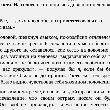
раста. На голове его покоилась довольно нелепа
Вас, — довольно любезно приветствовал я его. —
л вам.»
оловой, щелкнул языком, по-хозяйски огляделс
селся в мое кресло. К сожалению, у меня было 
о другого не оставалось, как сесть на довольн
раз взглянул на человека, выдававшего себя за 
циально, не было абсолютно ничего особенног
у нас оракулы», — подумал бы я, если бы 
йчас мне было не до иронии. Гость же тем вре
у было видно, чувствовал себя хозяином положени
ись в моем кресле, и после каждой фразы кивал г
впечатление, что своим острым носом он б
 Он вообще производил впечатление чего-то