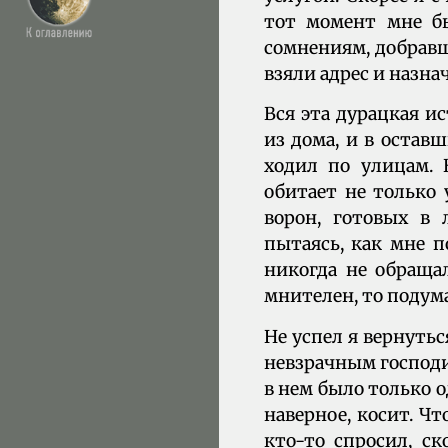
тот момент мне бы
сомнениям, добравш
взяли адрес и назна
Вся эта дурацкая и
из дома, и в остав
ходил по улицам. 
обитает не только 
ворон, готовых в
пытаясь, как мне п
никогда не обраща
мнителен, то подума
Не успел я вернутьс
невзрачным господи
в нем было только о
наверное, косит. Ч
кто-то спросил, ск