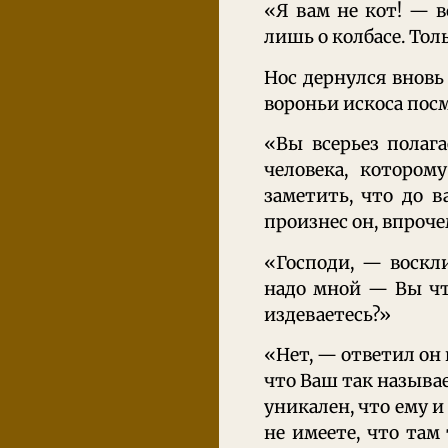
«Я вам не кот! — в
лишь о колбасе. Тол
Нос дернулся вновь 
вороньи искоса посм
«Вы всерьез полага
человека, котором
заметить, что до 
произнес он, впроче
«Господи, — воскл
надо мной — Вы чт
издеваетесь?»
«Нет, — ответил он 
что Ваш так называ
уникален, что ему и
не имеете, что там