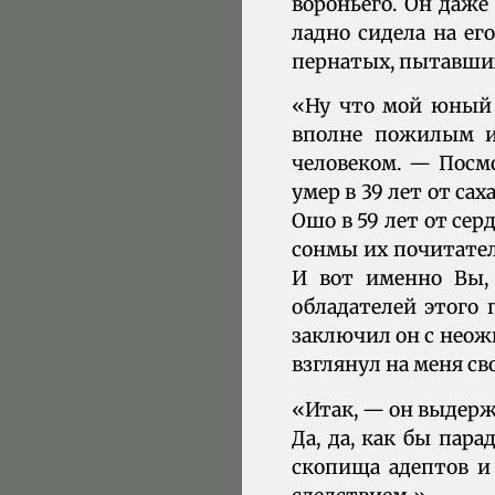
вороньего. Он даже
ладно сидела на ег
пернатых, пытавших
«Ну что мой юный д
вполне пожилым и
человеком. — Посмо
умер в 39 лет от сах
Ошо в 59 лет от сер
сонмы их почитател
И вот именно Вы, 
обладателей этого 
заключил он с неож
взглянул на меня с
«Итак, — он выдерж
Да, да, как бы пара
скопища адептов и