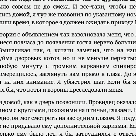
ло совсем не до смеха. И все-таки, чтобы не
ись домой, я тут же позвонил по указанному ном
чили время, в которое я должен ожидать прихода
стория с объявлением так взволновала меня, что
шиеся полчаса до появления гостя нервно боль
Вышагивая так, я, кстати заметил, что на на
уйма дворовых котов, но и не меньше пернаты
 любую минуту с громким карканьем спикиро
омерещилось, заглянуть вам прямо в глаза. До э
л на них внимание. Я убыстрил шаг. Если бы я
л бы, что коты и вороны преследовали меня.
я домой, как в дверь позвонили. Провидец оказал
ном с круглыми, похожими на птичьи, глазами
дно, он мог смотреть на вас одним глазом. Я поду
то не придавало ему дополнительной харизмы. Е
олько ему было лет, я бы затруднился с отве