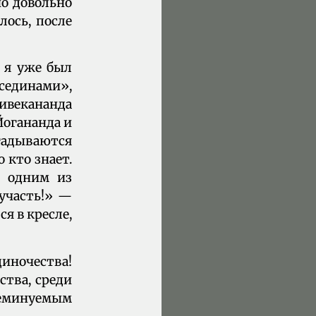
но довольно
лось, после
я я уже был
сединами»,
Вивекананда
 Йогананда и
огадываются
 кто знает.
е одним из
 участь!» —
я в кресле,
диночества!
ства, среди
неминуемым