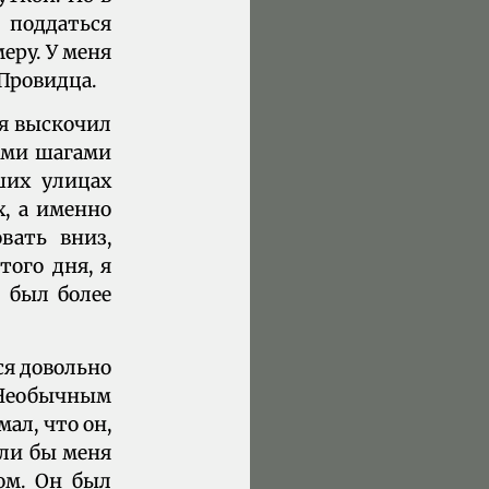
 поддаться
еру. У меня
 Провидца.
 я выскочил
шими шагами
ших улицах
х, а именно
вать вниз,
того дня, я
 был более
ся довольно
. Необычным
мал, что он,
сли бы меня
том. Он был