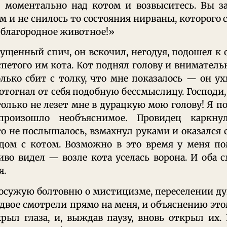
о моментально над котом и возвыситесь. Вы з
м и не снилось то состояния нирваны, которого 
 благородное животное!»
ущенный спич, он вскочил, негодуя, подошел к о
спетого им кота. Кот поднял голову и вниматель
олько сбит с толку, что мне показалось — он у
 отогнал от себя подобную бессмыслицу. Господи,
только не лезет мне в дурацкую мою голову! Я п
произошло необъяснимое. Провидец каркну
о не послышалось, взмахнул руками и оказался
дом с котом. Возможно в это время у меня по
ливо видел — возле кота уселась ворона. И оба 
я.
досужую болтовню о мистицизме, переселении д
 двое смотрели прямо на меня, и объяснению это
рыл глаза, и, выждав паузу, вновь открыл их.