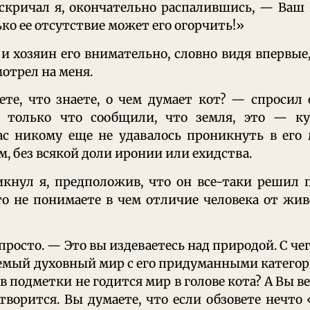
скричал я, окончательно распалившись, — Ваш
ько ее отсутствие может его огорчить!»
и хозяин его внимательно, словно видя впервые,
отрел на меня.
ете, что знаете, о чем думает кот? — спросил
у только что сообщили, что земля, это — к
вас никому еще не удавалось проникнуть в его
м, без всякой доли иронии или ехидства.
икнул я, предположив, что он все-таки решил 
о не понимаете в чем отличие человека от жив
просто. — Это вы издеваетесь над природой. С чег
емый духовный мир с его придуманными катего
 в подметки не годится мир в голове кота? А Вы в
 творится. Вы думаете, что если обзовете нечто