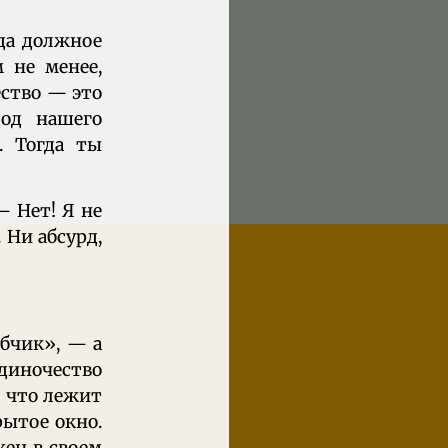
ада должное
 не менее,
ество — это
лод нашего
. Тогда ты
— Нет! Я не
. Ни абсурд,
убчик», — а
одиночество
, что лежит
рытое окно.