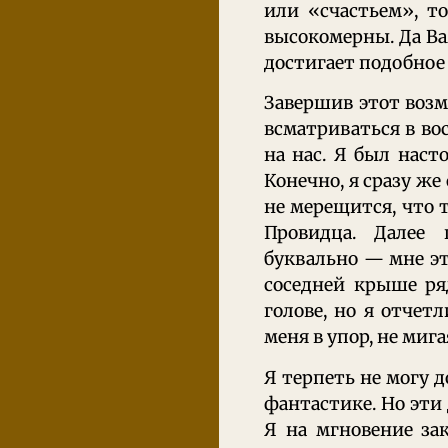
или «счастьем», т
высокомерны. Да Ва
достигает подобное
Завершив этот возм
всматриваться в во
на нас. Я был наст
Конечно, я сразу же
не мерещится, что 
Провидца. Далее 
буквально — мне эт
соседней крыше ря
голове, но я отчет
меня в упор, не мига
Я терпеть не могу 
фантастике. Но эти
Я на мгновение зак