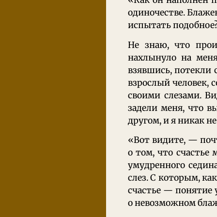
«Как он наполнен п
одиночестве. Блаже
испытать подобное?
Не знаю, что прои
нахлынуло на меня
взявшись, потекли с
взрослый человек, 
своими слезами. Ви
задели меня, что в
другом, и я никак не
«Вот видите, — поч
о том, что счастье 
умудренного седин
слез. С которым, как
счастье — понятие 
о невозможном блаж