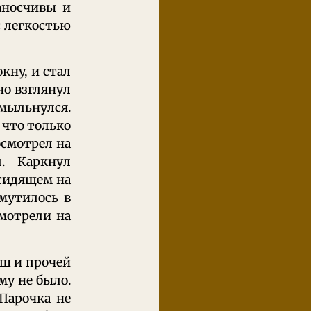
аносчивы и
с легкостью
кну, и стал
но взглянул
хмыльнулся.
 что только
осмотрел на
л. Каркнул
 сидящем на
мутилось в
смотрели на
уш и прочей
му не было.
 Парочка не