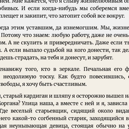
с ней. Мне кажется, что я слыву жизнелюбивым 
бивых. И если когда-нибудь мы соберемся вмес
плещет и закипит, что затопит собой все вокруг.
огда этим уставшим, да изнемогшим. Мы, жизне
Потому что знаем: любую работу, даже не очен
ом. А не скулить и привередничать. Даже если т
. А если выпало судьбой на кого донести, так де
удешь страдать, на тебя и донесут, и зарубят.
ненавижу того, кто в зеркале. Печальная его 
 неодолимую тоску. Как будто повесившись, 
 свободы, я хочу быть счастливым.
, старый кардиган и шляпу я осторожно вышел на
органа? Улица наша, а вместе с ней и я, зависла 
Где веселый старьевщик, сидящий около вид
его какой-то согбенный старик, заходящийся 
щая неунывающая девица, стоящая обычно на 