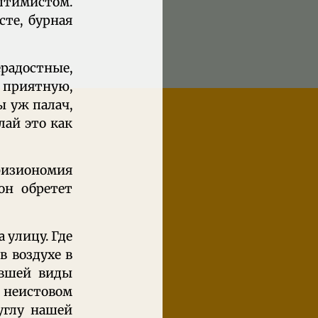
оптимистом.
те, бурная
радостные,
ь приятную,
ы уж палач,
лай это как
физиономия
он обретет
 улицу. Где
в воздухе в
авшей виды
в неистовом
углу нашей