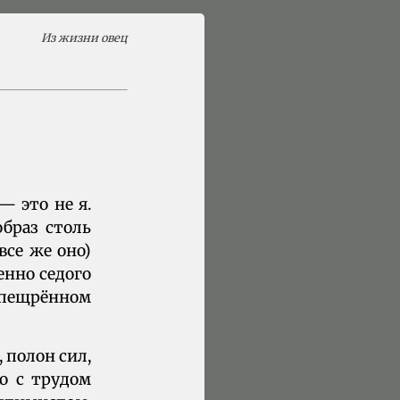
Из жизни овец
— это не я.
браз столь
все же оно)
енно седого
спещрённом
, полон сил,
то с трудом