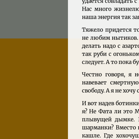
удается совладать 
Нас много жизнелю
наша энергия так за
Тяжело придется т
не любим нытиков. 
делать надо с азарт
так руби с огоньком
следует. А то пока б
Честно говоря, я 
навевает смертную
свободу. А я не хочу
И вот надев ботинки
я? Не Фата ли это М
плывущей дымке. 
шарманки? Вместо н
кашле. Где хохочу