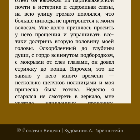
ответ он выбежал из парикмахерской
почти в истерике и сдерживая слезы,
на всю улицу громко поклялся, что
больше никогда не притронется к моим
волосам. Мне долго пришлось просить
у него прощения и упрашивать все-
таки достричь вторую половину моей
головы. Оскорбленный до глубины
души, с гордо вскинутом подбородком,
с мокрыми от слез глазами, он довел
стрижку до конца. Впрочем, это не
заняло у него много времени —
несколько щелчков ножницами и моя
прическа была готова. Неделю я
старался не смотреть в зеркало, мне
хватало удивленных прохожих,
провожающих меня недоуменными
взглядами.
Ради справедливости надо заметить,
© Йонатан Видгоп | Художник А. Горенштейн
что нечасто я посещаю нашего