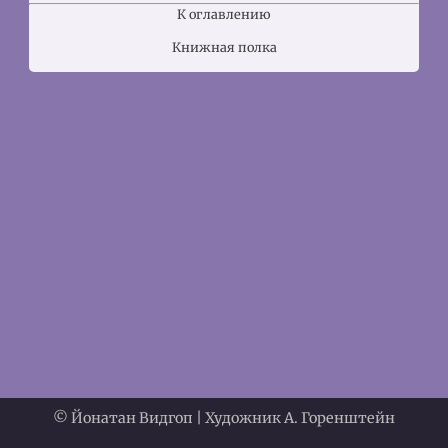
К оглавлению
Книжная полка
© Йонатан Видгоп | Художник А. Горенштейн