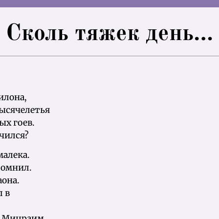
Сколь тяжек день…
илона,
тысячелетья
ых гоев.
учился?
малека.
помнил.
аона.
л в
я Мицраим