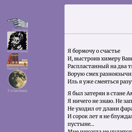
Я бормочу о счастье
И, выстроив химеру Вав
Распластанный на два 
Ворую смех разноязычн
Иль я уже смеяться раз
Я был затерян в стане А
Я ничего не знаю. Не за
Не уходил от длани фар
И сорок лет я не блужда
пустыне…
Мне никогда не чудитс