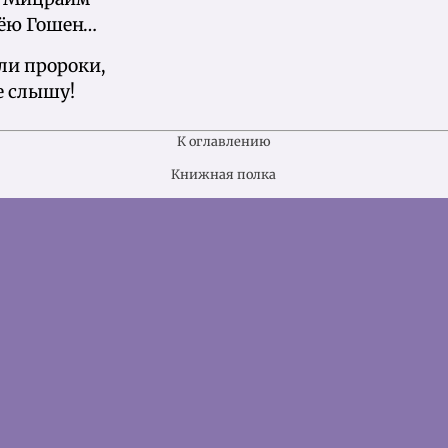
лёю Гошен…
рли пророки,
е слышу!
К оглавлению
Книжная полка