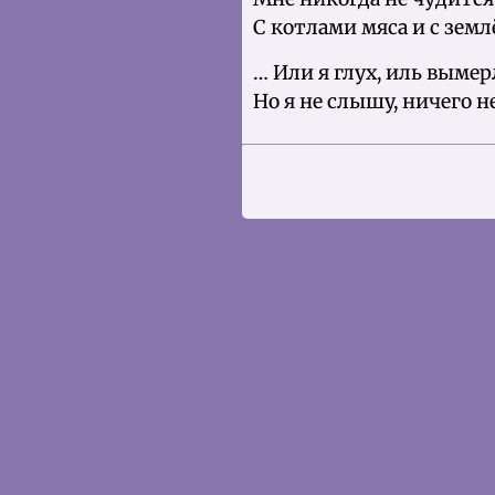
С котлами мяса и с зем
… Или я глух, иль выме
Но я не слышу, ничего н