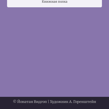
Книжная полка
© Йонатан Видгоп | Художник А. Горенштейн