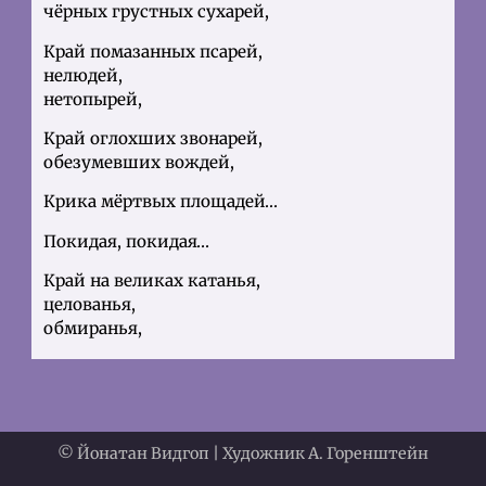
чёрных грустных сухарей,
Край помазанных псарей,
нелюдей,
нетопырей,
Край оглохших звонарей,
обезумевших вождей,
Крика мёртвых площадей…
Покидая, покидая…
Край на великах катанья,
целованья,
обмиранья,
Сумасшедшего вранья,
грёз,
надежд,
небытия,
© Йонатан Видгоп | Художник А. Горенштейн
Замиранья, умиранья…